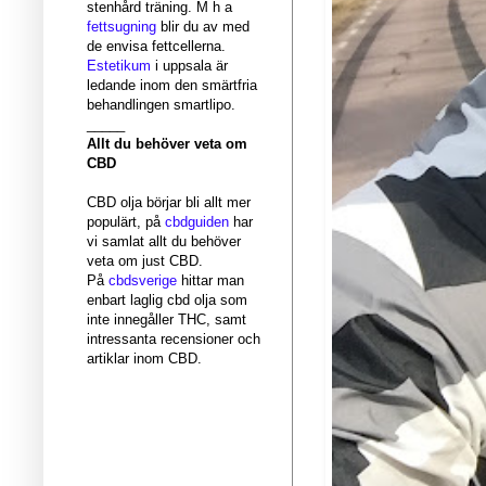
stenhård träning. M h a
fettsugning
blir du av med
de envisa fettcellerna.
Estetikum
i uppsala är
ledande inom den smärtfria
behandlingen smartlipo.
_____
Allt du behöver veta om
CBD
CBD olja börjar bli allt mer
populärt, på
cbdguiden
har
vi samlat allt du behöver
veta om just CBD.
På
cbdsverige
hittar man
enbart laglig cbd olja som
inte innegåller THC, samt
intressanta recensioner och
artiklar inom CBD.