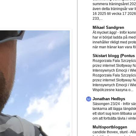
summera träningsåret 20
även detta träningsår var l
16 2025 till vecka 17 202
233,...
Mikael Sandgren
Ät mycket ägg!
-
Inför ko
har vi börjat ladda på me
innehåller rikligt med prot
när man tränar kan vara för
Skistart blogg (Pontu
Rozgorzała Fala Szczęścia
przez internet Slottyway N
Intensywnych Emocji i Wi
Rozgorzała Fala Szczęścia
przez internet Slottyway N
Intensywnych Emocji i Wi
Współczesne kasyna o...
Jonathan Hedbys
Säsongen 23/24
-
Inför s
tankarna att lägga längds
ett stort sug kom tillbaka
om att fortsätta tävla i vinte.
Multisportbloggen
candide thovex, stunt
-
All