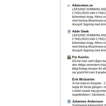
Adamsteen.se
LEKSAND SOMMARLAND
CYKELPASS inför CYKE
fullsmetad vlogg. Alfons o
med träning tillsammans p
discgolf, flygning med drön
Adde Steek
LEKSAND SOMMARLAND
CYKELPASS inför CYKE
fullsmetad vlogg. Alfons o
med träning tillsammans p
discgolf, flygning med drön
Per Kumlin
Då har man varit några d
den riktiga semestern börjat
tidigt fredag morgon för att
var grymt fint men 9 grader
Erik Wickström
Vi har köpt en trissjolle
-
1
segla för första gången i mi
Lindell visade mig grundern
segelklubben i Sandared. T
Johannes Andersson
Summering träningsåret 