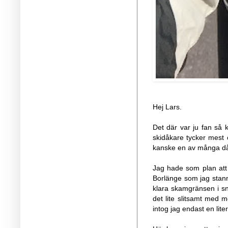
Hej Lars.
Det där var ju fan så k
skidåkare tycker mest 
kanske en av många dåli
Jag hade som plan att 
Borlänge som jag stanna
klara skamgränsen i sni
det lite slitsamt med 
intog jag endast en lit