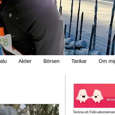
Salu
Aktier
Börsen
Tankar
Om mi
Teckna ett Fello-abonnema