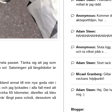
nollad är jag rädd.
Anonymous:
Kommer det
aktieportföljen, hur ...
Adam Steen:
HAHAHAHAHHAHAHAH
Anonymous:
Sluta tigg
och ta vilket jobb s ...
p hela passet. Tänka sig att jag som
Adam Steen:
Stort tack 
 sol. Satsningen på längdskidor är
Micael Granberg:
Gillar
veckans höjdpunkt!
bland annat till min nya goda vän i
s
och jag lyckades i alla fall med att
Adam Steen:
Hej. Det ha
 cirka 65 kilometer, därefter så blev
mig :)
t här långt pass också, dessutom så
Bloggar: