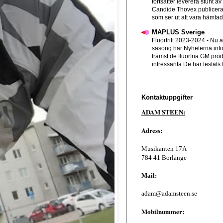
fortsätter leverera stunt av
Candide Thovex publicera
som ser ut att vara hämtad f
MAPLUS Sverige
Fluorfritt 2023-2024
-
Nu ä
säsong här Nyheterna infö
främst de fluorfria GM pro
intressanta De har testats 
Kontaktuppgifter
ADAM STEEN:
Adress:
Musikanten 17A
784 41 Borlänge
Mail:
adam@adamsteen.se
Mobilnummer: