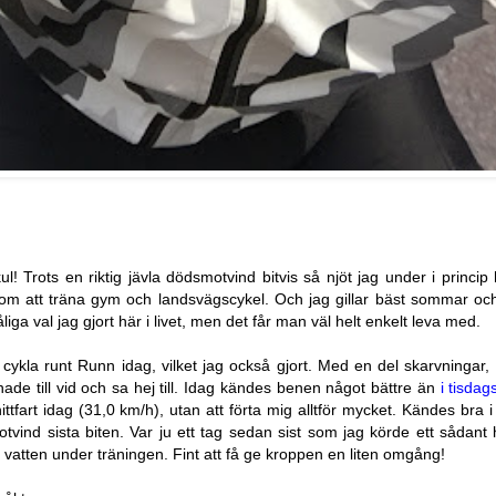
ul! Trots en riktig jävla dödsmotvind bitvis så njöt jag under i princi
om att träna gym och landsvägscykel. Och jag gillar bäst sommar och
ga val jag gjort här i livet, men det får man väl helt enkelt leva med.
cykla runt Runn idag, vilket jag också gjort. Med en del skarvningar, 
de till vid och sa hej till. Idag kändes benen något bättre än
i tisdag
ttfart idag (31,0 km/h), utan att förta mig alltför mycket. Kändes bra i
motvind sista biten. Var ju ett tag sedan sist som jag körde ett sådan
er vatten under träningen. Fint att få ge kroppen en liten omgång!