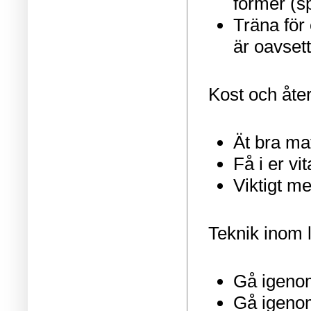
former (sp
Träna för 
är oavset
Kost och åte
Ät bra mat
Få i er vi
Viktigt m
Teknik inom 
Gå igenom
Gå igenom