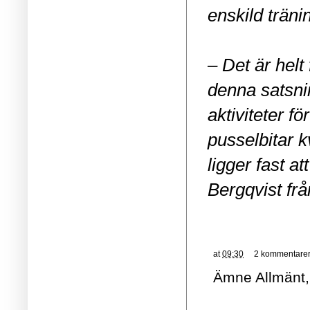
enskild träni
– Det är helt
denna satsni
aktiviteter f
pusselbitar k
ligger fast a
Bergqvist fr
at
09:30
2 kommentare
Ämne
Allmänt