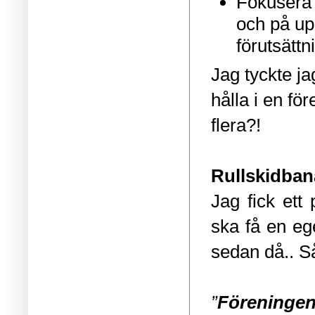
Fokusera 
och på upp
förutsätt
Jag tyckte ja
hålla i en för
flera?!
Rullskidban
Jag fick ett
ska få en ege
sedan då.. S
”
Föreningen