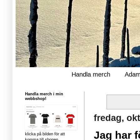
Handla merch
Adam
Handla merch i min
webbshop!
fredag, ok
Jag har f
klicka på bilden för att
komma till shopen