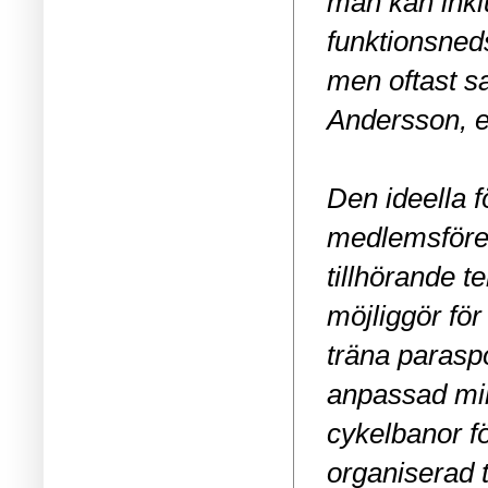
man kan ink
funktionsned
men oftast s
Andersson, e
Den ideella 
medlemsfören
tillhörande 
möjliggör fö
träna paraspo
anpassad milj
cykelbanor f
organiserad t