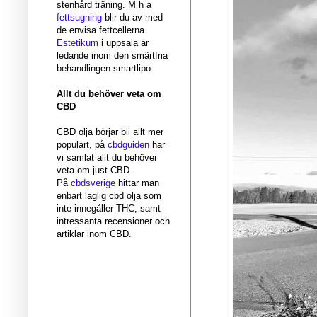
stenhård träning. M h a
fettsugning
blir du av med
de envisa fettcellerna.
Estetikum
i uppsala är
ledande inom den smärtfria
behandlingen smartlipo.
_____
Allt du behöver veta om
CBD
CBD olja börjar bli allt mer
populärt, på
cbdguiden
har
vi samlat allt du behöver
veta om just CBD.
På
cbdsverige
hittar man
enbart laglig cbd olja som
inte innegåller THC, samt
intressanta recensioner och
artiklar inom CBD.