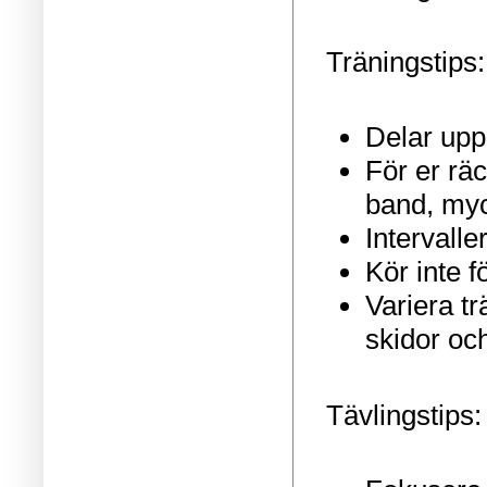
Träningstips:
Delar upp 
För er rä
band, myc
Intervalle
Kör inte f
Variera tr
skidor oc
Tävlingstips: