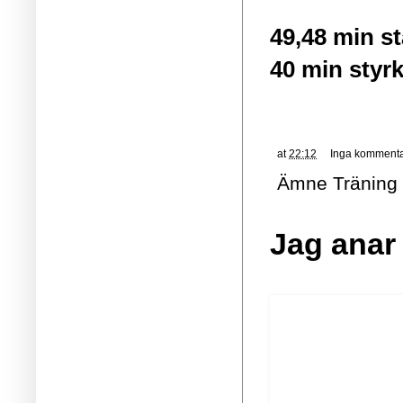
49,48 min s
40 min styr
at
22:12
Inga kommenta
Ämne
Träning
Jag anar