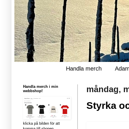
Handla merch
Adam
Handla merch i min
måndag, m
webbshop!
Styrka o
klicka på bilden för att
komma till shopen