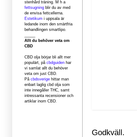
stenhård träning. M h a
fettsugning
blir du av med
de envisa fettcellerna.
Estetikum
i uppsala är
ledande inom den smärtfria
behandlingen smartlipo.
_____
Allt du behöver veta om
CBD
CBD olja börjar bli allt mer
populärt, på
cbdguiden
har
vi samlat allt du behöver
veta om just CBD.
På
cbdsverige
hittar man
enbart laglig cbd olja som
inte innegåller THC, samt
intressanta recensioner och
artiklar inom CBD.
Godkväll.