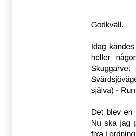
Godkväll.
Idag kändes 
heller någo
Skuggarvet 
Svärdsjöväge
själva) - Run
Det blev en 
Nu ska jag p
fixa i ordnin