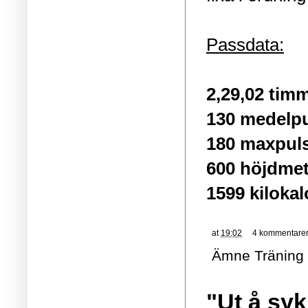
Passdata:
2,29,02 tim
130 medelp
180 maxpul
600 höjdmet
1599 kilokal
at
19:02
4 kommentare
Ämne
Träning
"Ut å syk