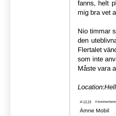
fanns, helt p
mig bra vet a
Nio timmar se
den uteblivn
Flertalet vän
som inte anv
Måste vara at
Location:
Hel
at
13:19
4 kommentare
Ämne
Mobil