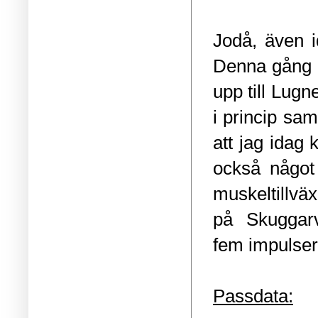
Jodå, även i
Denna gång g
upp till Lugn
i princip s
att jag idag
också något 
muskeltillvä
på Skuggarvs
fem impulser
Passdata: