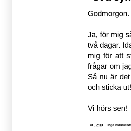
Godmorgon.
Ja, för mig s
två dagar. Id
mig för att 
frågar om ja
Så nu är det
och sticka ut
Vi hörs sen!
at
12:00
Inga kommenta