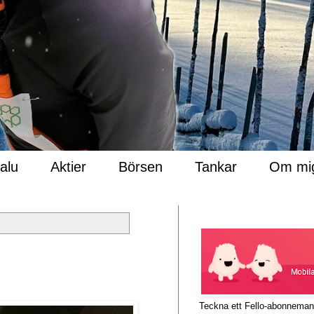
Salu
Aktier
Börsen
Tankar
Om mi
Teckna ett Fello-abonnema