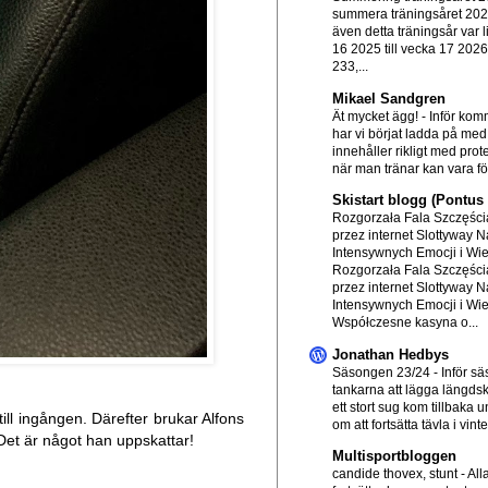
summera träningsåret 20
även detta träningsår var l
16 2025 till vecka 17 202
233,...
Mikael Sandgren
Ät mycket ägg!
-
Inför ko
har vi börjat ladda på me
innehåller rikligt med prot
när man tränar kan vara för
Skistart blogg (Pontu
Rozgorzała Fala Szczęścia
przez internet Slottyway N
Intensywnych Emocji i Wi
Rozgorzała Fala Szczęścia
przez internet Slottyway N
Intensywnych Emocji i Wi
Współczesne kasyna o...
Jonathan Hedbys
Säsongen 23/24
-
Inför s
tankarna att lägga längds
ett stort sug kom tillbaka
ill ingången. Därefter brukar Alfons
om att fortsätta tävla i vinte.
 Det är något han uppskattar!
Multisportbloggen
candide thovex, stunt
-
All