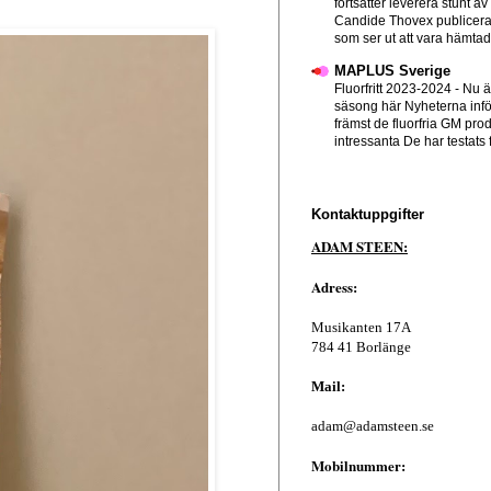
fortsätter leverera stunt av
Candide Thovex publicera
som ser ut att vara hämtad f
MAPLUS Sverige
Fluorfritt 2023-2024
-
Nu ä
säsong här Nyheterna infö
främst de fluorfria GM pro
intressanta De har testats 
Kontaktuppgifter
ADAM STEEN:
Adress:
Musikanten 17A
784 41 Borlänge
Mail:
adam@adamsteen.se
Mobilnummer: