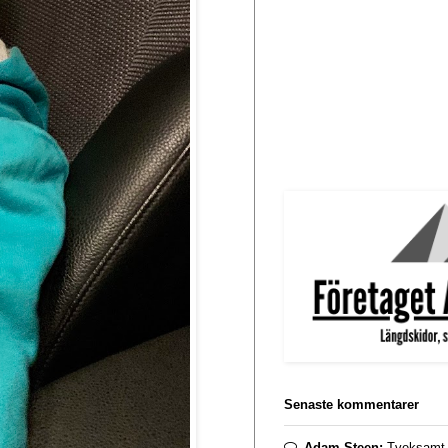
Senaste kommentarer
Adam Steen:
Tveksamt. 