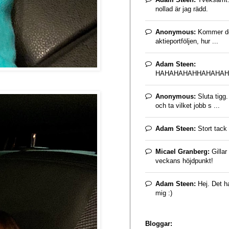
nollad är jag rädd.
Anonymous:
Kommer det
aktieportföljen, hur ...
Adam Steen:
HAHAHAHAHHAHAHAH
Anonymous:
Sluta tigg
och ta vilket jobb s ...
Adam Steen:
Stort tack 
Micael Granberg:
Gillar
veckans höjdpunkt!
Adam Steen:
Hej. Det ha
mig :)
Bloggar: