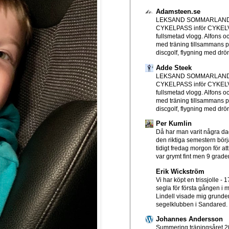
Adamsteen.se
LEKSAND SOMMARLAND
CYKELPASS inför CYKE
fullsmetad vlogg. Alfons o
med träning tillsammans p
discgolf, flygning med drön
Adde Steek
LEKSAND SOMMARLAND
CYKELPASS inför CYKE
fullsmetad vlogg. Alfons o
med träning tillsammans p
discgolf, flygning med drön
Per Kumlin
Då har man varit några d
den riktiga semestern börjat
tidigt fredag morgon för att
var grymt fint men 9 grader
Erik Wickström
Vi har köpt en trissjolle
-
1
segla för första gången i mi
Lindell visade mig grundern
segelklubben i Sandared. T
Johannes Andersson
Summering träningsåret 