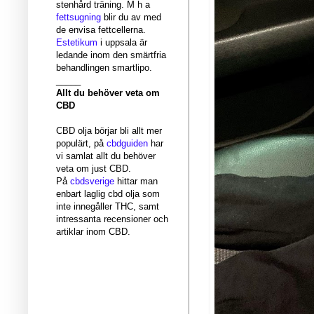
stenhård träning. M h a
fettsugning
blir du av med
de envisa fettcellerna.
Estetikum
i uppsala är
ledande inom den smärtfria
behandlingen smartlipo.
_____
Allt du behöver veta om
CBD
CBD olja börjar bli allt mer
populärt, på
cbdguiden
har
vi samlat allt du behöver
veta om just CBD.
På
cbdsverige
hittar man
enbart laglig cbd olja som
inte innegåller THC, samt
intressanta recensioner och
artiklar inom CBD.