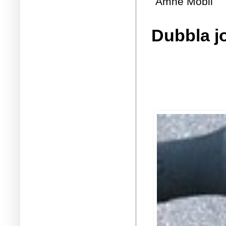
Ämne
Mobil
Dubbla j