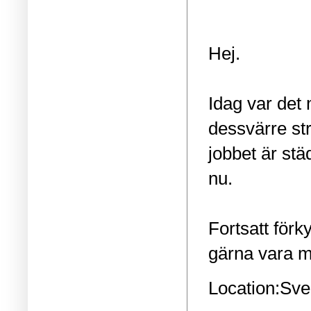
Hej.
Idag var det
dessvärre st
jobbet är st
nu.
Fortsatt förk
gärna vara m
Location:
Sve