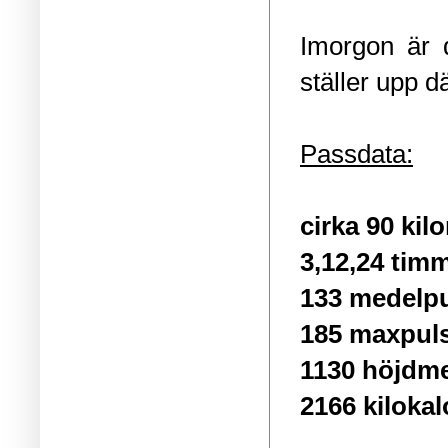
Imorgon är 
ställer upp dä
Passdata:
cirka 90 kil
3,12,24 tim
133 medelp
185 maxpul
1130 höjdme
2166 kilokal