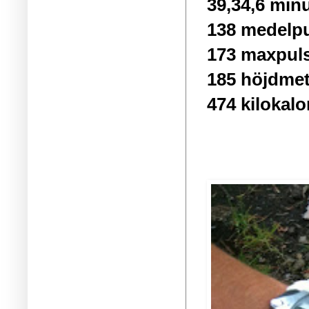
39,34,6 min
138 medelp
173 maxpul
185 höjdmet
474 kilokalo