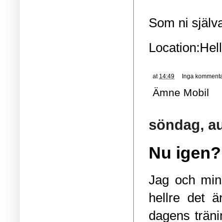
Som ni själva
Location:
Hel
at
14:49
Inga kommenta
Ämne
Mobil
söndag, au
Nu igen?
Jag och mina
hellre det ä
dagens trän