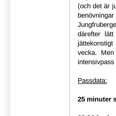
(och det är ju
benövningar
Jungfruberge
därefter lät
jättekonstig
vecka. Men 
intensivpass 
Passdata:
25 minuter st