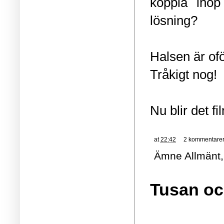
koppla ihop
lösning?
Halsen är of
Tråkigt nog!
Nu blir det 
at
22:42
2 kommentare
Ämne
Allmänt
Tusan oc