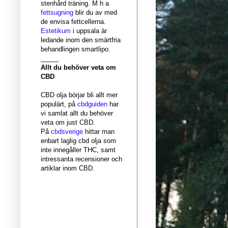
stenhård träning. M h a
fettsugning
blir du av med
de envisa fettcellerna.
Estetikum
i uppsala är
ledande inom den smärtfria
behandlingen smartlipo.
_____
Allt du behöver veta om
CBD
CBD olja börjar bli allt mer
populärt, på
cbdguiden
har
vi samlat allt du behöver
veta om just CBD.
På
cbdsverige
hittar man
enbart laglig cbd olja som
inte innegåller THC, samt
intressanta recensioner och
artiklar inom CBD.