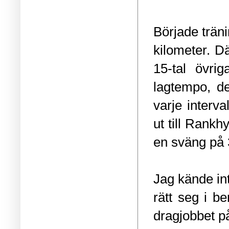
Började trän
kilometer. Dä
15-tal övri
lagtempo, de
varje interv
ut till Rankhy
en sväng på 
Jag kände int
rätt seg i b
dragjobbet på 