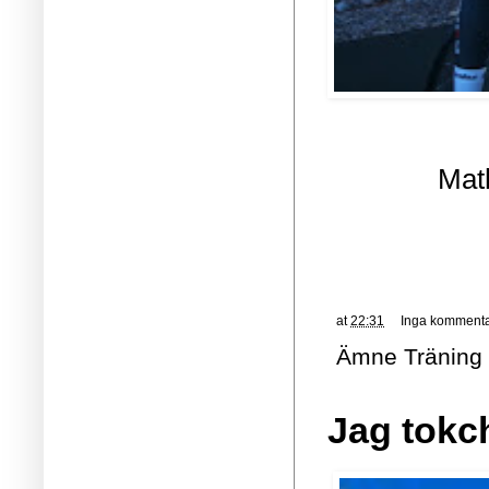
Mat
at
22:31
Inga kommenta
Ämne
Träning
Jag tokc