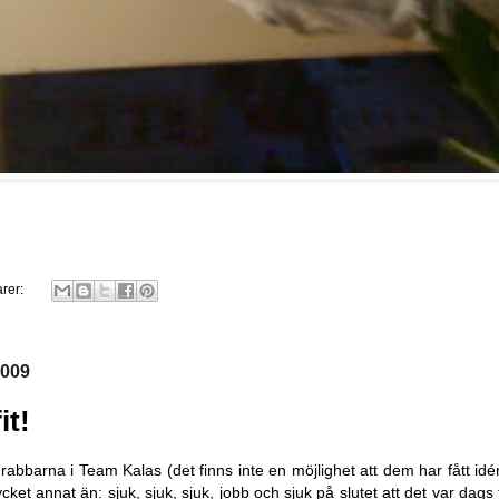
rer:
2009
it!
grabbarna i
Team Kalas
(det finns inte en möjlighet att dem har fått i
ycket annat än: sjuk, sjuk, sjuk, jobb och sjuk på slutet att det var dag