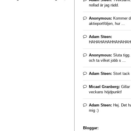
nollad är jag rädd.
Anonymous:
Kommer det
aktieportföljen, hur ...
Adam Steen:
HAHAHAHAHHAHAHAH
Anonymous:
Sluta tigg
och ta vilket jobb s ...
Adam Steen:
Stort tack 
Micael Granberg:
Gillar
veckans höjdpunkt!
Adam Steen:
Hej. Det ha
mig :)
Bloggar: