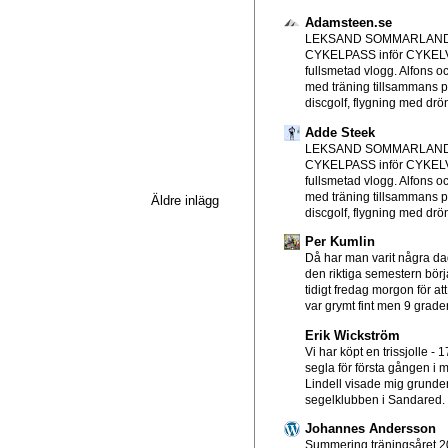
Adamsteen.se
LEKSAND SOMMARLAND
CYKELPASS inför CYKE
fullsmetad vlogg. Alfons o
med träning tillsammans p
discgolf, flygning med drön
Adde Steek
LEKSAND SOMMARLAND
CYKELPASS inför CYKE
fullsmetad vlogg. Alfons o
med träning tillsammans p
Äldre inlägg
discgolf, flygning med drön
Per Kumlin
Då har man varit några d
den riktiga semestern börjat
tidigt fredag morgon för att
var grymt fint men 9 grader
Erik Wickström
Vi har köpt en trissjolle
-
1
segla för första gången i mi
Lindell visade mig grundern
segelklubben i Sandared. T
Johannes Andersson
Summering träningsåret 