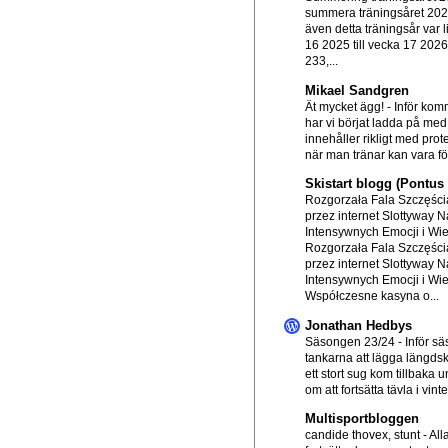
summera träningsåret 20
även detta träningsår var l
16 2025 till vecka 17 202
233,...
Mikael Sandgren
Ät mycket ägg!
-
Inför ko
har vi börjat ladda på me
innehåller rikligt med prot
när man tränar kan vara för
Skistart blogg (Pontu
Rozgorzała Fala Szczęścia
przez internet Slottyway N
Intensywnych Emocji i Wi
Rozgorzała Fala Szczęścia
przez internet Slottyway N
Intensywnych Emocji i Wi
Współczesne kasyna o...
Jonathan Hedbys
Säsongen 23/24
-
Inför s
tankarna att lägga längds
ett stort sug kom tillbaka
om att fortsätta tävla i vinte.
Multisportbloggen
candide thovex, stunt
-
All