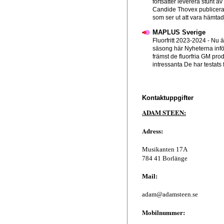
fortsätter leverera stunt av
Candide Thovex publicera
som ser ut att vara hämtad f
MAPLUS Sverige
Fluorfritt 2023-2024
-
Nu ä
säsong här Nyheterna infö
främst de fluorfria GM pro
intressanta De har testats 
Kontaktuppgifter
ADAM STEEN:
Adress:
Musikanten 17A
784 41 Borlänge
Mail:
adam@adamsteen.se
Mobilnummer: