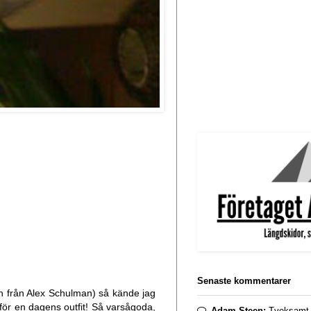
Senaste kommentarer
dén från Alex Schulman) så kände jag
s för en dagens outfit! Så varsågoda,
Adam Steen:
Tveksamt. 