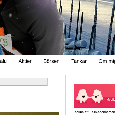
Salu
Aktier
Börsen
Tankar
Om mi
Teckna ett Fello-abonnema