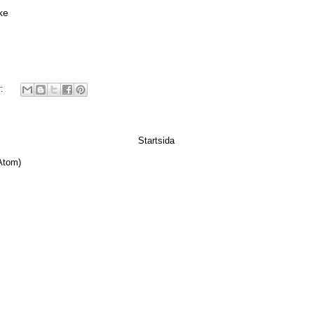
ke
r:
Startsida
Atom)