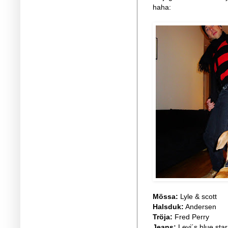
haha:
Mössa:
Lyle & scott
Halsduk:
Andersen
Tröja:
Fred Perry
Jeans:
Levi´s blue star