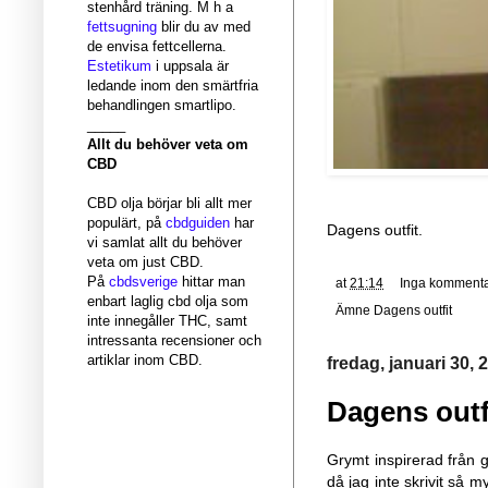
stenhård träning. M h a
fettsugning
blir du av med
de envisa fettcellerna.
Estetikum
i uppsala är
ledande inom den smärtfria
behandlingen smartlipo.
_____
Allt du behöver veta om
CBD
CBD olja börjar bli allt mer
populärt, på
cbdguiden
har
Dagens outfit.
vi samlat allt du behöver
veta om just CBD.
På
cbdsverige
hittar man
at
21:14
Inga kommenta
enbart laglig cbd olja som
Ämne
Dagens outfit
inte innegåller THC, samt
intressanta recensioner och
artiklar inom CBD.
fredag, januari 30, 
Dagens outf
Grymt inspirerad från 
då jag inte skrivit så m