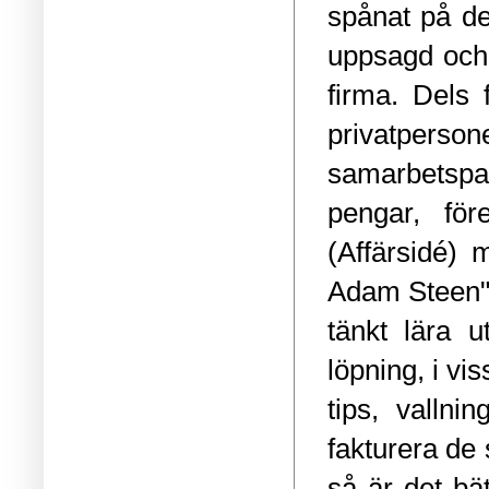
spånat på de
uppsagd och 
firma. Dels 
privatperso
samarbetspar
pengar, för
(
Affärsidé
) m
Adam Steen",
tänkt lära 
löpning, i vi
tips, valln
fakturera de 
så är det bä