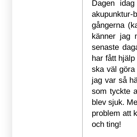
Dagen idag
akupunktur-
gångerna (ka
känner jag 
senaste daga
har fått hjäl
ska väl göra 
jag var så h
som tyckte a
blev sjuk. M
problem att k
och ting!