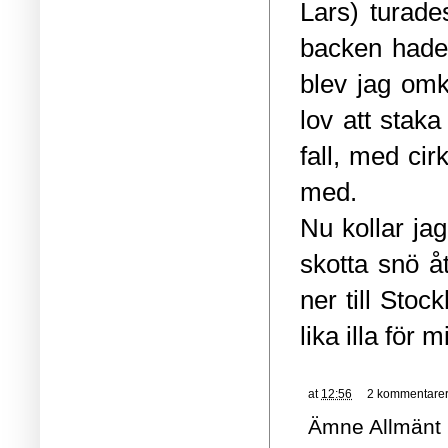
Lars) turade
backen hade 
blev jag omk
lov att stak
fall, med cir
med.
Nu kollar ja
skotta snö å
ner till Sto
lika illa för m
at
12:56
2 kommentare
Ämne
Allmänt