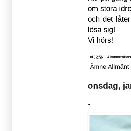
om stora idr
och det låte
lösa sig!
Vi hörs!
at
12:56
4 kommentare
Ämne
Allmänt
onsdag, ja
.