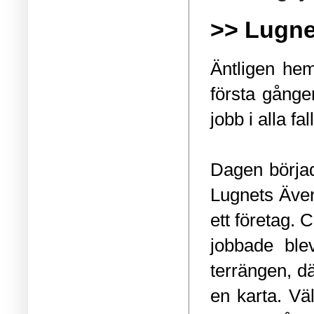
>> Lugne
Äntligen he
första gången
jobb i alla fall
Dagen börjad
Lugnets Ävent
ett företag.
jobbade ble
terrängen, dä
en karta. Vä