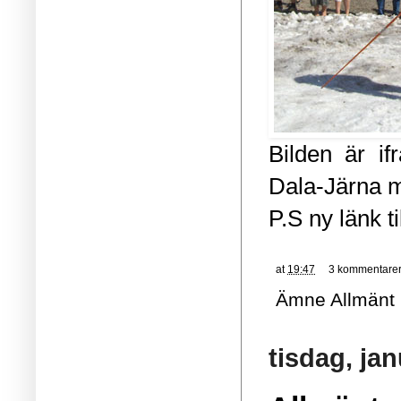
Bilden är if
Dala-Järna m
P.S ny länk t
at
19:47
3 kommentare
Ämne
Allmänt
tisdag, jan