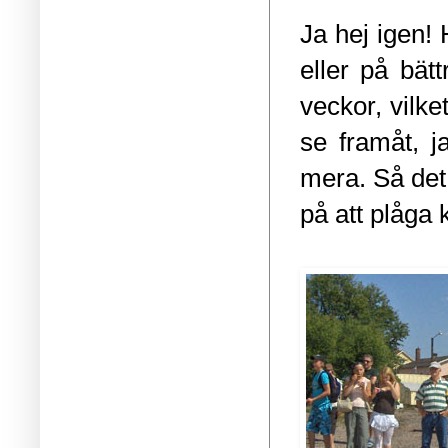
Ja hej igen! 
eller på bätt
veckor, vilke
se framåt, j
mera. Så det
på att plåga