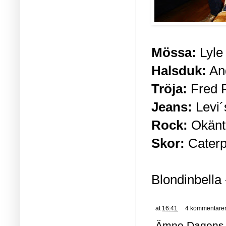
Mössa:
Lyle 
Halsduk:
An
Tröja:
Fred 
Jeans:
Levi´
Rock:
Okänt
Skor:
Caterpi
Blondinbella 
at
16:41
4 kommentare
Ämne
Dagens 