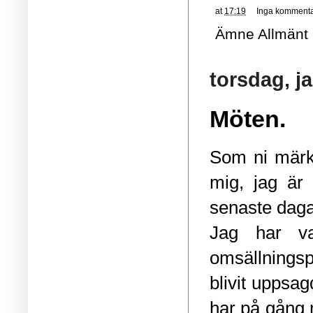
at
17:19
Inga kommenta
Ämne
Allmänt
torsdag, j
Möten.
Som ni märke
mig, jag är 
senaste daga
Jag har v
omsällningsp
blivit uppsa
har på gång 