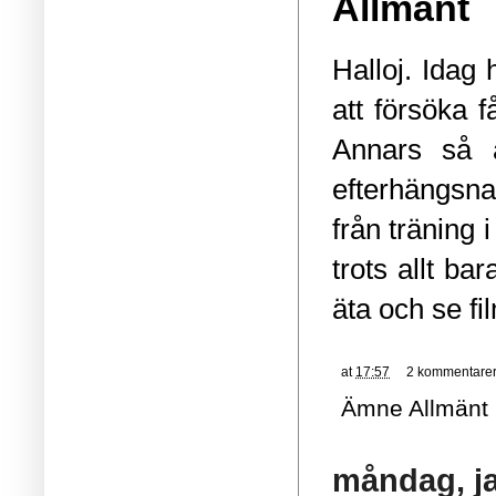
Allmänt
Halloj. Idag 
att försöka f
Annars så ä
efterhängsna
från träning 
trots allt ba
äta och se fi
at
17:57
2 kommentare
Ämne
Allmänt
måndag, ja