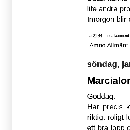
lite andra pr
Imorgon blir 
at
21:44
Inga kommenta
Ämne
Allmänt
söndag, ja
Marcialo
Goddag.
Har precis k
riktigt rolig
ett bra lopp 