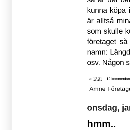
kunna köpa i
är alltså mi
som skulle k
företaget så
namn: Längd
osv. Någon s
at
12:31
12 kommentar
Ämne
Företag
onsdag, ja
hmm..