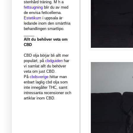
stenhård träning. M h a
fettsugning
blir du av med
de envisa fettcellerna.
Estetikum
i uppsala är
ledande inom den smärtfria
behandlingen smartlipo.
_____
Allt du behöver veta om
CBD
CBD olja börjar bli allt mer
populärt, på
cbdguiden
har
vi samlat allt du behöver
veta om just CBD.
På
cbdsverige
hittar man
enbart laglig cbd olja som
inte innegåller THC, samt
intressanta recensioner och
artiklar inom CBD.