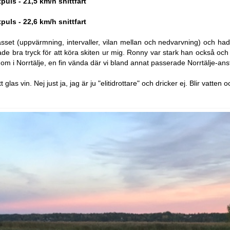
tpuls - 21,5 km/h snittfart
tpuls - 22,6 km/h snittfart
sset (uppvärmning, intervaller, vilan mellan och nedvarvning) och had
e bra tryck för att köra skiten ur mig. Ronny var stark han också och v
 om i Norrtälje, en fin vända där vi bland annat passerade Norrtälje-ans
tt glas vin. Nej just ja, jag är ju "elitidrottare" och dricker ej. Blir vatten