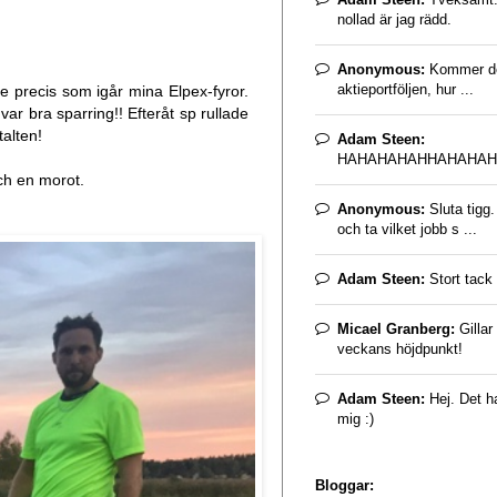
nollad är jag rädd.
Anonymous:
Kommer det
aktieportföljen, hur ...
e precis som igår mina Elpex-fyror.
ar bra sparring!! Efteråt sp rullade
talten!
Adam Steen:
HAHAHAHAHHAHAHAH
 och en morot.
Anonymous:
Sluta tigg
och ta vilket jobb s ...
Adam Steen:
Stort tack 
Micael Granberg:
Gillar
veckans höjdpunkt!
Adam Steen:
Hej. Det ha
mig :)
Bloggar: