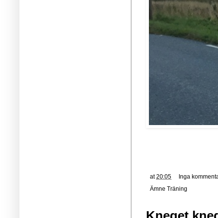
at
20:05
Inga kommenta
Ämne
Träning
Kneget kne