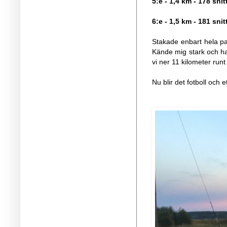
5:e - 1,4 km - 178 snit
6:e - 1,5 km - 181 snit
Stakade enbart hela pa
Kände mig stark och had
vi ner 11 kilometer runt
Nu blir det fotboll och e