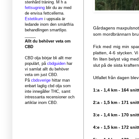
stenhård träning. M h a
fettsugning
blir du av med
de envisa fettcellerna.
Estetikum
i uppsala är
ledande inom den smärtfria
Gårdagens maxpulsnoter
behandlingen smartlipo.
som mordbrännarn bru
_____
Allt du behöver veta om
Fick med mig min sparr
CBD
platten, 4-6 stycken. Vi
CBD olja börjar bli allt mer
fin liten belyst väg med
populärt, på
cbdguiden
har
slut på de sista krafte
vi samlat allt du behöver
veta om just CBD.
Utfallet från dagen blev
På
cbdsverige
hittar man
enbart laglig cbd olja som
1:a - 1,4 km - 164 snit
inte innegåller THC, samt
intressanta recensioner och
2:a - 1,5 km - 171 snit
artiklar inom CBD.
3:e - 1,4 km - 170 snit
4:e - 1,5 km - 172 snit