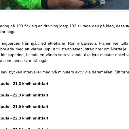
ing på 190 fick sig en duvning idag; 192 slutade den på idag, dessut
kar säga.
ingpartner från igår; led ett-åkaren Ronny Larsson. Planen var tuffa 
 började med att värma upp ut till startplatsen, strax norr om Norrtälje
 lätt kupering, hittade en vända som vi kunde åka fyra minuter enkel väg 
rna som fanns kvar från igår.
 sex stycken intervaller med två minuters aktiv vila däremellan. Siffrorn
tpuls - 21,3 km/h snittfart
tpuls - 22,3 km/h snittfart
tpuls - 21,5 km/h snittfart
tpuls - 22,3 km/h snittfart