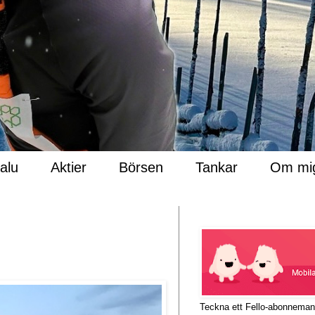
Salu
Aktier
Börsen
Tankar
Om mi
Teckna ett Fello-abonnema