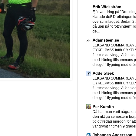
Erik Wickström
Fjällvandring på ”Drottni
klarade det! Drottningen tu
överst i inlägget. Sedan 2 å
gå upp på ”drottningen”. I
de...
Adamsteen.se
LEKSAND SOMMARLAND
CYKELPASS inför CYKE
fullsmetad vlogg. Alfons o
med träning tillsammans p
discgolf, flygning med drön
Adde Steek
LEKSAND SOMMARLAND
CYKELPASS inför CYKE
fullsmetad vlogg. Alfons o
med träning tillsammans p
discgolf, flygning med drön
Per Kumlin
Då har man varit några d
den riktiga semestern börjat
tidigt fredag morgon för att
var grymt fint men 9 grader
Johannes Andersson