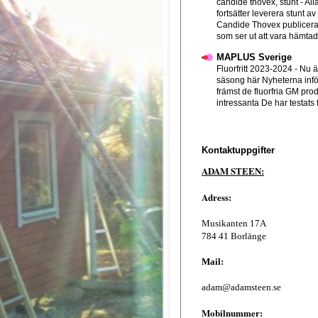
candide thovex, stunt
-
All
fortsätter leverera stunt av
Candide Thovex publicera
som ser ut att vara hämtad f
MAPLUS Sverige
Fluorfritt 2023-2024
-
Nu ä
säsong här Nyheterna infö
främst de fluorfria GM pro
intressanta De har testats 
Kontaktuppgifter
ADAM STEEN:
Adress:
Musikanten 17A
784 41 Borlänge
Mail:
adam@adamsteen.se
Mobilnummer: