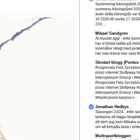
Summering träningsåret 
summera träningsåret 20
även detta träningsår var l
16 2025 till vecka 17 202
233,...
Mikael Sandgren
Ät mycket ägg!
-
Inför ko
har vi börjat ladda på me
innehåller rikligt med prot
när man tränar kan vara för
Skistart blogg (Pontu
Rozgorzała Fala Szczęścia
przez internet Slottyway N
Intensywnych Emocji i Wi
Rozgorzała Fala Szczęścia
przez internet Slottyway N
Intensywnych Emocji i Wi
Współczesne kasyna o...
Jonathan Hedbys
Säsongen 23/24
-
Inför s
tankarna att lägga längds
ett stort sug kom tillbaka
om att fortsätta tävla i vinte.
Multisportbloggen