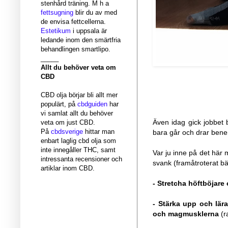
stenhård träning. M h a
fettsugning
blir du av med
de envisa fettcellerna.
Estetikum
i uppsala är
ledande inom den smärtfria
behandlingen smartlipo.
_____
Allt du behöver veta om
CBD
CBD olja börjar bli allt mer
populärt, på
cbdguiden
har
vi samlat allt du behöver
Även idag gick jobbet b
veta om just CBD.
På
cbdsverige
hittar man
bara går och drar bene
enbart laglig cbd olja som
inte innegåller THC, samt
Var ju inne på det här 
intressanta recensioner och
svank (framåtroterat b
artiklar inom CBD.
- Stretcha höftböjare 
- Stärka upp och lär
och magmusklerna
(r