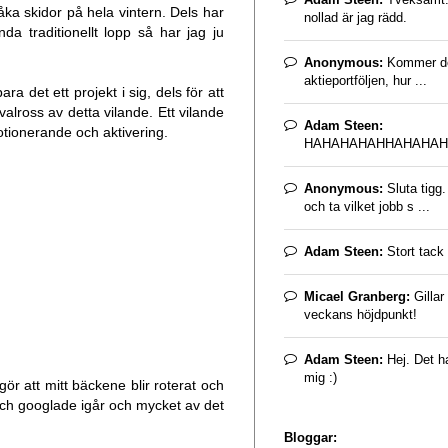
 åka skidor på hela vintern. Dels har
nollad är jag rädd.
da traditionellt lopp så har jag ju
Anonymous:
Kommer det
aktieportföljen, hur ...
ra det ett projekt i sig, dels för att
valross av detta vilande. Ett vilande
Adam Steen:
otionerande och aktivering.
HAHAHAHAHHAHAHAH
Anonymous:
Sluta tigg
och ta vilket jobb s ...
Adam Steen:
Stort tack 
Micael Granberg:
Gillar
veckans höjdpunkt!
Adam Steen:
Hej. Det ha
mig :)
gör att mitt bäckene blir roterat och
 och googlade igår och mycket av det
Bloggar: