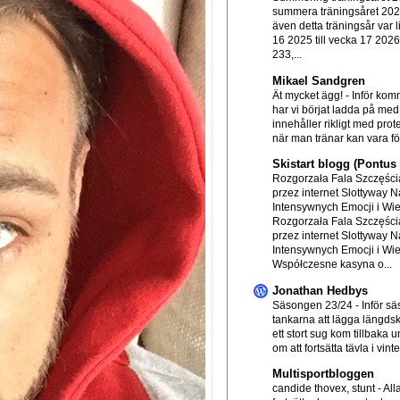
summera träningsåret 20
även detta träningsår var l
16 2025 till vecka 17 202
233,...
Mikael Sandgren
Ät mycket ägg!
-
Inför ko
har vi börjat ladda på me
innehåller rikligt med prot
när man tränar kan vara för
Skistart blogg (Pontu
Rozgorzała Fala Szczęścia
przez internet Slottyway N
Intensywnych Emocji i Wi
Rozgorzała Fala Szczęścia
przez internet Slottyway N
Intensywnych Emocji i Wi
Współczesne kasyna o...
Jonathan Hedbys
Säsongen 23/24
-
Inför s
tankarna att lägga längds
ett stort sug kom tillbaka
om att fortsätta tävla i vinte.
Multisportbloggen
candide thovex, stunt
-
All