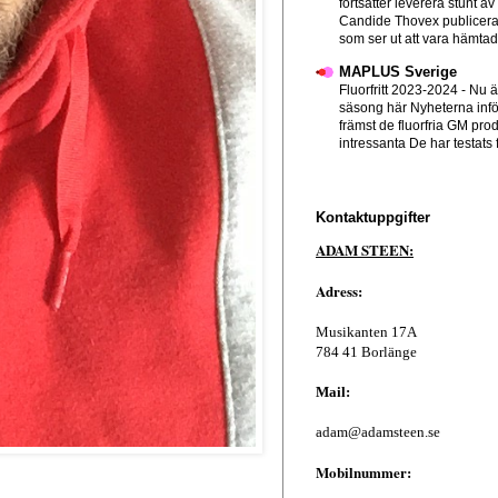
fortsätter leverera stunt av
Candide Thovex publicera
som ser ut att vara hämtad f
MAPLUS Sverige
Fluorfritt 2023-2024
-
Nu ä
säsong här Nyheterna infö
främst de fluorfria GM pro
intressanta De har testats 
Kontaktuppgifter
ADAM STEEN:
Adress:
Musikanten 17A
784 41 Borlänge
Mail:
adam@adamsteen.se
Mobilnummer: