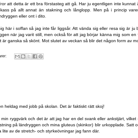
or att detta är ett bra förstasteg att gå. Har ju egentligen inte kunnat
appkass på allt annat än stakning och långlopp. Men på i princip varen
ndryggen eller ont i dito.
 här i soffan så jag inte får liggsår. Att vända sig eller resa sig är ju ba
yggen när jag varit still, men också för att jag börjar känna mig som en 
att är ganska så skönt. Mot slutet av veckan så blir det någon form av m
rer:
en heldag med jobb på skolan. Det är faktiskt rätt skoj!
min ryggvärk och det är att jag har en del svank eller ankstjärt, vilket 
estning på ländryggen och mina gluteus (skinkor) blir urkopplade. Satt
 lite av de stretch- och styrkeövningar jag fann där.