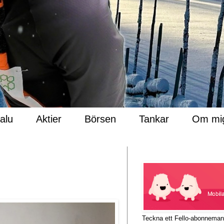
Salu
Aktier
Börsen
Tankar
Om mi
Teckna ett Fello-abonnema