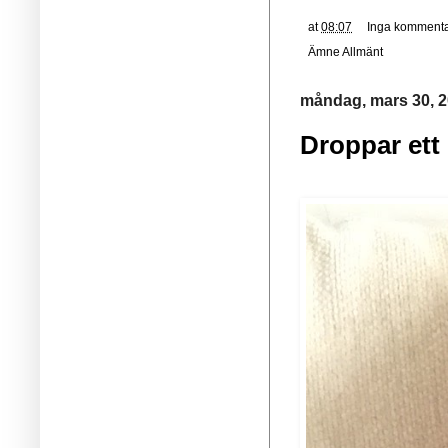
at
08:07
Inga kommenta
Ämne
Allmänt
måndag, mars 30, 
Droppar ett 