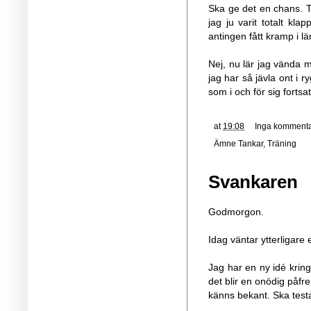
Ska ge det en chans. Tr
jag ju varit totalt kl
antingen fått kramp i lä
Nej, nu lär jag vända mig
jag har så jävla ont i r
som i och för sig forts
at
19:08
Inga kommenta
Ämne
Tankar
,
Träning
Svankaren
Godmorgon.
Idag väntar ytterligare 
Jag har en ny idé kring 
det blir en onödig påfr
känns bekant. Ska testa