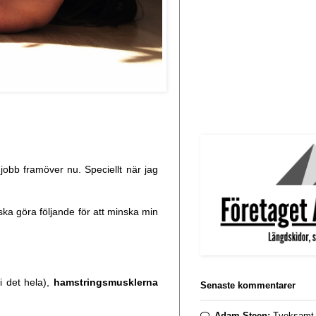
jobb framöver nu. Speciellt när jag
 ska göra följande för att minska min
i det hela),
hamstringsmusklerna
Senaste kommentarer
Adam Steen:
Tveksamt. 