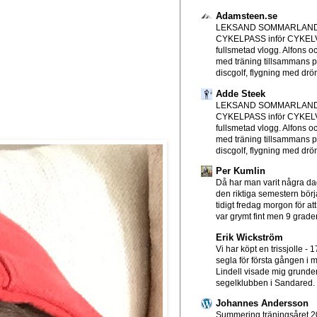
Adamsteen.se
LEKSAND SOMMARLAND
CYKELPASS inför CYKE
fullsmetad vlogg. Alfons o
med träning tillsammans p
discgolf, flygning med drön
Adde Steek
LEKSAND SOMMARLAND
CYKELPASS inför CYKE
fullsmetad vlogg. Alfons o
med träning tillsammans p
discgolf, flygning med drön
Per Kumlin
Då har man varit några d
den riktiga semestern börjat
tidigt fredag morgon för att
var grymt fint men 9 grader
Erik Wickström
Vi har köpt en trissjolle
-
1
segla för första gången i mi
Lindell visade mig grundern
segelklubben i Sandared. T
Johannes Andersson
Summering träningsåret 