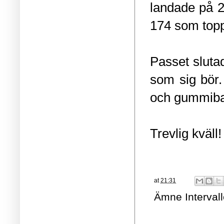
landade på 2
174 som top
Passet sluta
som sig bör.
och gummiband
Trevlig kväll!
at
21:31
Ämne
Intervall