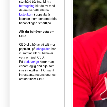
stenhård träning. M h a
fettsugning
blir du av med
de envisa fettcellerna.
Estetikum
i uppsala är
ledande inom den smärtfria
behandlingen smartlipo.
_____
Allt du behöver veta om
CBD
CBD olja börjar bli allt mer
populärt, på
cbdguiden
har
vi samlat allt du behöver
veta om just CBD.
På
cbdsverige
hittar man
enbart laglig cbd olja som
inte innegåller THC, samt
intressanta recensioner och
artiklar inom CBD.