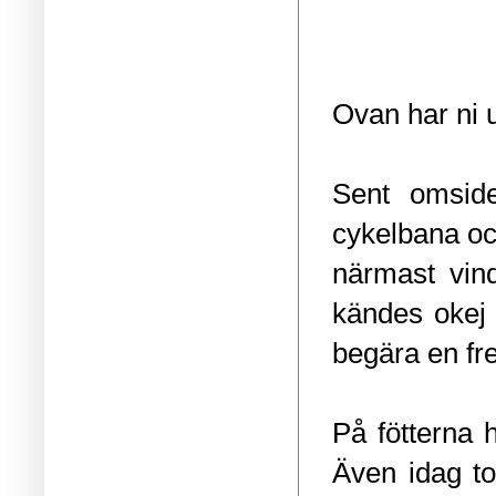
Ovan har ni u
Sent omsid
cykelbana oc
närmast vin
kändes okej
begära en fr
På fötterna 
Även idag to