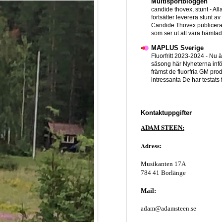
Multisportbloggen
candide thovex, stunt
-
All
fortsätter leverera stunt av
Candide Thovex publicera
som ser ut att vara hämtad f
MAPLUS Sverige
Fluorfritt 2023-2024
-
Nu ä
säsong här Nyheterna infö
främst de fluorfria GM pro
intressanta De har testats 
Kontaktuppgifter
ADAM STEEN:
Adress:
Musikanten 17A
784 41 Borlänge
Mail:
adam@adamsteen.se