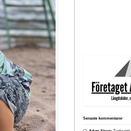
Senaste kommentarer
Adam Steen:
Tveksamt. 