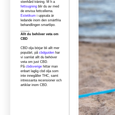
stenhård träning. M h a
fettsugning
blir du av med
de envisa fettcellerna.
Estetikum
i uppsala är
ledande inom den smärtfria
behandlingen smartlipo.
_____
Allt du behöver veta om
CBD
CBD olja börjar bli allt mer
populärt, på
cbdguiden
har
vi samlat allt du behöver
veta om just CBD.
På
cbdsverige
hittar man
enbart laglig cbd olja som
inte innegåller THC, samt
intressanta recensioner och
artiklar inom CBD.