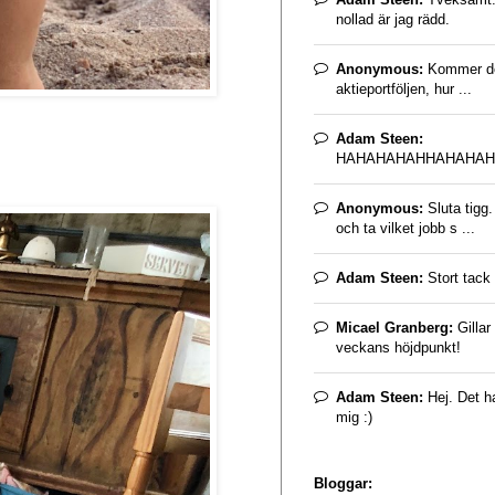
nollad är jag rädd.
Anonymous:
Kommer det
aktieportföljen, hur ...
Adam Steen:
HAHAHAHAHHAHAHAH
Anonymous:
Sluta tigg
och ta vilket jobb s ...
Adam Steen:
Stort tack 
Micael Granberg:
Gillar
veckans höjdpunkt!
Adam Steen:
Hej. Det ha
mig :)
Bloggar: