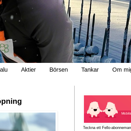
Salu
Aktier
Börsen
Tankar
Om mi
löpning
Teckna ett Fello-abonnema