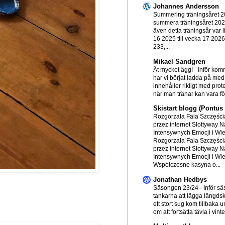
Johannes Andersson
Summering träningsåret 
summera träningsåret 20
även detta träningsår var l
16 2025 till vecka 17 202
233,...
Mikael Sandgren
Ät mycket ägg!
-
Inför ko
har vi börjat ladda på me
innehåller rikligt med prot
när man tränar kan vara för
Skistart blogg (Pontu
Rozgorzała Fala Szczęścia
przez internet Slottyway N
Intensywnych Emocji i Wi
Rozgorzała Fala Szczęścia
przez internet Slottyway N
Intensywnych Emocji i Wi
Współczesne kasyna o...
Jonathan Hedbys
Säsongen 23/24
-
Inför s
tankarna att lägga längds
ett stort sug kom tillbaka
om att fortsätta tävla i vinte.