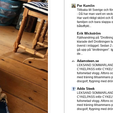
Per Kumlin
Tillbaka till Sverige och f
-
Då har man varit en veck
Har varit riktigt skönt och
familjen och bara slappa 
båtutflykt...
Erik Wickström
Fjällvandring på ”Drottni
klarade det! Drottningen tu
överst i inlägget. Sedan 2 å
gå upp på ”drottningen”. I
de...
Adamsteen.se
LEKSAND SOMMARLAND
CYKELPASS inför CYKE
fullsmetad vlogg. Alfons o
med träning tillsammans p
discgolf, flygning med drön
Adde Steek
LEKSAND SOMMARLAND
CYKELPASS inför CYKE
fullsmetad vlogg. Alfons o
med träning tillsammans p
discgolf, flygning med drön