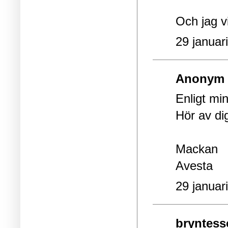
Och jag vi
29 januar
Anonym s
Enligt mi
Hör av dig
Mackan
Avesta
29 januar
bryntesso