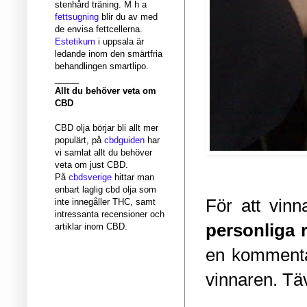
stenhård träning. M h a
fettsugning
blir du av med
de envisa fettcellerna.
Estetikum
i uppsala är
ledande inom den smärtfria
behandlingen smartlipo.
_____
Allt du behöver veta om
CBD
CBD olja börjar bli allt mer
populärt, på
cbdguiden
har
vi samlat allt du behöver
veta om just CBD.
På
cbdsverige
hittar man
enbart laglig cbd olja som
För att vinn
inte innegåller THC, samt
intressanta recensioner och
personliga 
artiklar inom CBD.
en kommentar
vinnaren. Täv