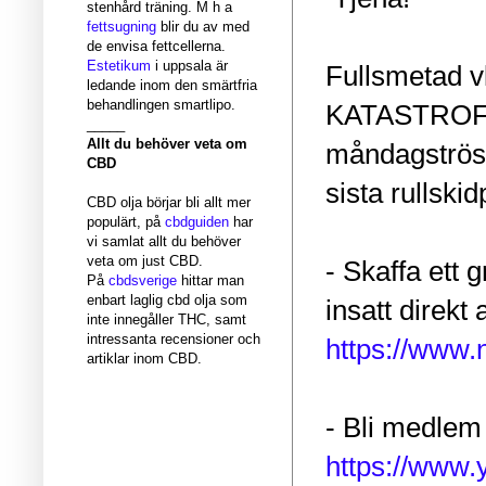
stenhård träning. M h a
fettsugning
blir du av med
de envisa fettcellerna.
Estetikum
i uppsala är
Fullsmetad v
ledande inom den smärtfria
behandlingen smartlipo.
KATASTROFAL
_____
Allt du behöver veta om
måndagströske
CBD
sista rullski
CBD olja börjar bli allt mer
populärt, på
cbdguiden
har
vi samlat allt du behöver
veta om just CBD.
- Skaffa ett 
På
cbdsverige
hittar man
enbart laglig cbd olja som
insatt direkt 
inte innegåller THC, samt
intressanta recensioner och
https://www
artiklar inom CBD.
- Bli medlem 
https://www