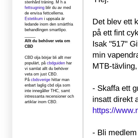
stenhård träning. M h a
fettsugning
blir du av med
de envisa fettcellerna.
Estetikum
i uppsala är
Det blev ett 
ledande inom den smärtfria
behandlingen smartlipo.
på ett fint 
_____
Allt du behöver veta om
Isak "517" G
CBD
min vapendra
CBD olja börjar bli allt mer
populärt, på
cbdguiden
har
MTB-tävling,
vi samlat allt du behöver
veta om just CBD.
På
cbdsverige
hittar man
enbart laglig cbd olja som
- Skaffa ett 
inte innegåller THC, samt
intressanta recensioner och
insatt direkt 
artiklar inom CBD.
https://www
- Bli medlem 