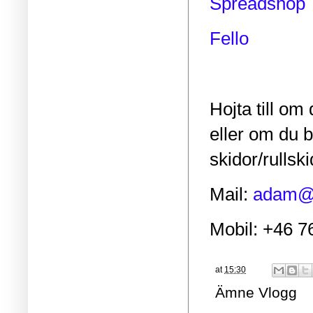
Spreadshop
Fello
Hojta till om 
eller om du 
skidor/rullsk
Mail:
adam@a
Mobil: +46 7
at
15:30
Ämne
Vlogg