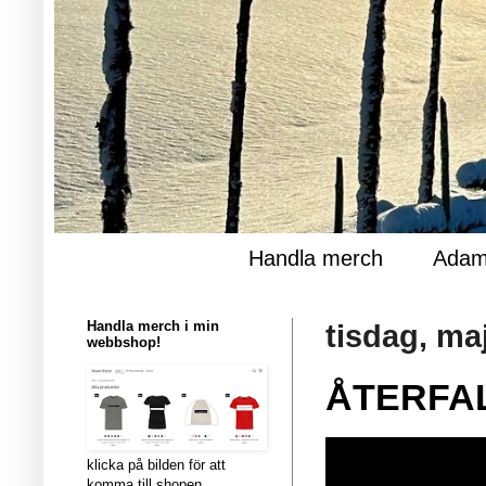
Handla merch
Adam
Handla merch i min
tisdag, ma
webbshop!
ÅTERFAL
klicka på bilden för att
komma till shopen