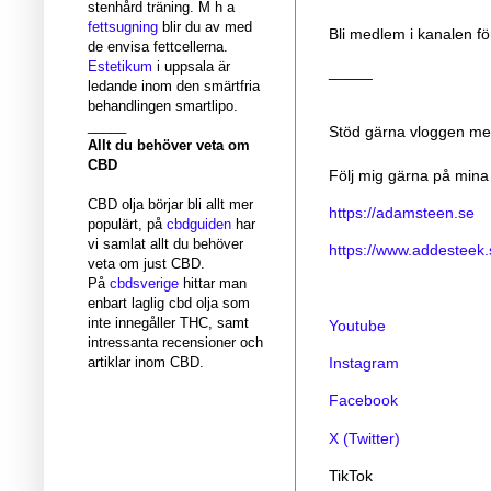
stenhård träning. M h a
fettsugning
blir du av med
Bli medlem i kanalen för
de envisa fettcellerna.
Estetikum
i uppsala är
_____
ledande inom den smärtfria
behandlingen smartlipo.
_____
Stöd gärna vloggen med
Allt du behöver veta om
CBD
Följ mig gärna på mina
CBD olja börjar bli allt mer
https://adamsteen.se
populärt, på
cbdguiden
har
vi samlat allt du behöver
https://www.addesteek.
veta om just CBD.
På
cbdsverige
hittar man
enbart laglig cbd olja som
inte innegåller THC, samt
Youtube
intressanta recensioner och
artiklar inom CBD.
Instagram
Facebook
X (Twitter)
TikTok