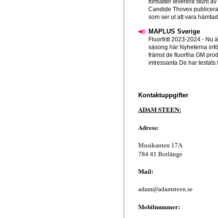
fortsätter leverera stunt av
Candide Thovex publicera
som ser ut att vara hämtad f
MAPLUS Sverige
Fluorfritt 2023-2024
-
Nu ä
säsong här Nyheterna infö
främst de fluorfria GM pro
intressanta De har testats 
Kontaktuppgifter
ADAM STEEN:
Adress:
Musikanten 17A
784 41 Borlänge
Mail:
adam@adamsteen.se
Mobilnummer: