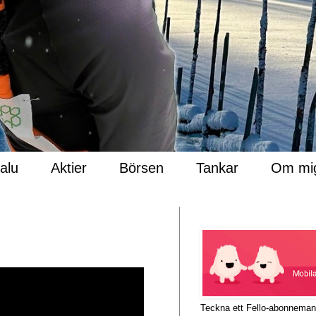
Salu
Aktier
Börsen
Tankar
Om mi
Teckna ett Fello-abonnema