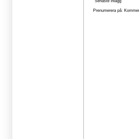
Senaste inlägg
Prenumerera på:
Kommenta