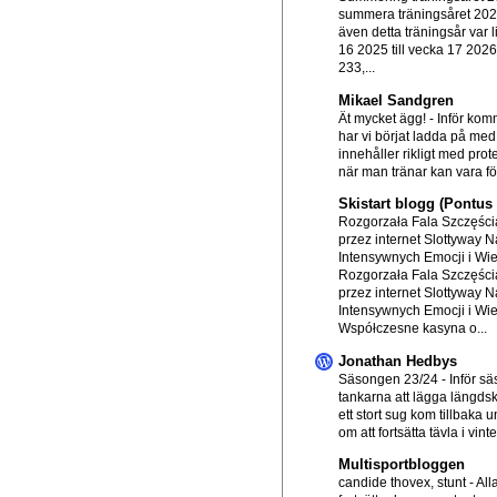
summera träningsåret 20
även detta träningsår var l
16 2025 till vecka 17 202
233,...
Mikael Sandgren
Ät mycket ägg!
-
Inför ko
har vi börjat ladda på me
innehåller rikligt med prot
när man tränar kan vara för
Skistart blogg (Pontu
Rozgorzała Fala Szczęścia
przez internet Slottyway N
Intensywnych Emocji i Wi
Rozgorzała Fala Szczęścia
przez internet Slottyway N
Intensywnych Emocji i Wi
Współczesne kasyna o...
Jonathan Hedbys
Säsongen 23/24
-
Inför s
tankarna att lägga längds
ett stort sug kom tillbaka
om att fortsätta tävla i vinte.
Multisportbloggen
candide thovex, stunt
-
All