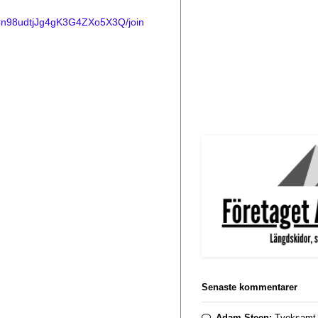
UCn98udtjJg4gK3G4ZXo5X3Q/join
Senaste kommentarer
Adam Steen:
Tveksamt. 