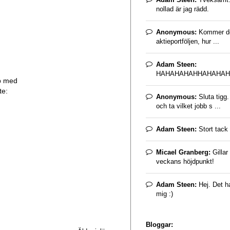
nollad är jag rädd.
Anonymous:
Kommer det
aktieportföljen, hur ...
Adam Steen:
HAHAHAHAHHAHAHAH
lp med
te:
Anonymous:
Sluta tigg
och ta vilket jobb s ...
Adam Steen:
Stort tack 
Micael Granberg:
Gillar
veckans höjdpunkt!
Adam Steen:
Hej. Det ha
mig :)
Bloggar: