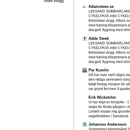
Äldre inlägg
Adamsteen.se
LEKSAND SOMMARLAND
CYKELPASS inför CYKE
fullsmetad vlogg. Alfons o
med träning tillsammans p
discgolf, flygning med drön
Adde Steek
LEKSAND SOMMARLAND
CYKELPASS inför CYKE
fullsmetad vlogg. Alfons o
med träning tillsammans p
discgolf, flygning med drön
Per Kumlin
Då har man varit några d
den riktiga semestern börjat
tidigt fredag morgon för att
var grymt fint men 9 grader
Erik Wickström
Vi har köpt en trissjolle
-
1
segla för första gången i mi
Lindell visade mig grundern
segelklubben i Sandared. T
Johannes Andersson
Summering träningsåret 