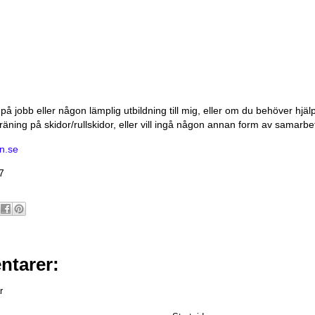
s på jobb eller någon lämplig utbildning till mig, eller om du behöver hjä
räning på skidor/rullskidor, eller vill ingå någon annan form av samarbe
n.se
7
ntarer:
r