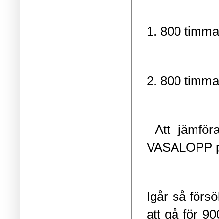
1.
800 timmar
2.
800 timmar
Att jämför
VASALOPP p
Igår så förs
att gå för 9