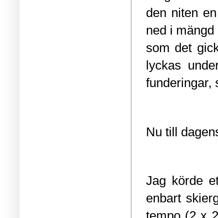
den niten en 
ned i mängd 
som det gick,
lyckas unde
funderingar,
Nu till dage
Jag körde et
enbart skier
tempo (2 x 2