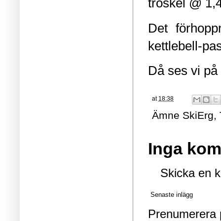
tröskel @ 1,
Det förhoppn
kettlebell-pa
Då ses vi på
at
18:38
Ämne
SkiErg
,
Inga kom
Skicka en 
Senaste inlägg
Prenumerera 