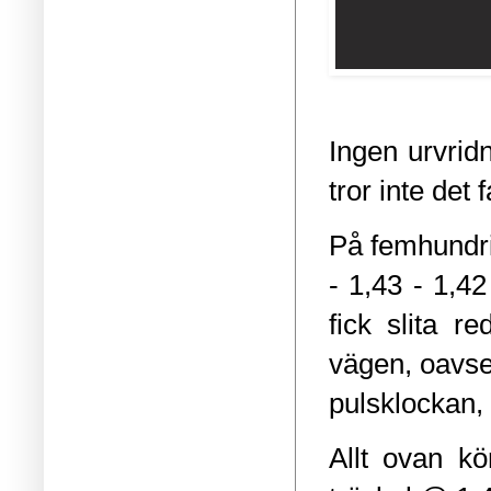
Ingen urvrid
tror inte de
På femhundri
- 1,43 - 1,42
fick slita r
vägen, oavse
pulsklockan
,
Allt ovan k