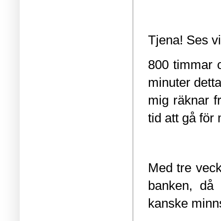
Tjena! Ses v
800 timmar o
minuter dett
mig räknar f
tid att gå för
Med tre veck
banken, då 
kanske minns