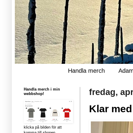
Handla merch
Adam
Handla merch i min
fredag, apr
webbshop!
Klar med
klicka på bilden för att
komma till shopen