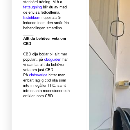
stenhård träning. M h a
fettsugning
blir du av med
de envisa fettcellerna.
Estetikum
i uppsala är
ledande inom den smärtfria
behandlingen smartlipo.
_____
Allt du behöver veta om
CBD
CBD olja börjar bli allt mer
populärt, på
cbdguiden
har
vi samlat allt du behöver
veta om just CBD.
På
cbdsverige
hittar man
enbart laglig cbd olja som
inte innegåller THC, samt
intressanta recensioner och
artiklar inom CBD.