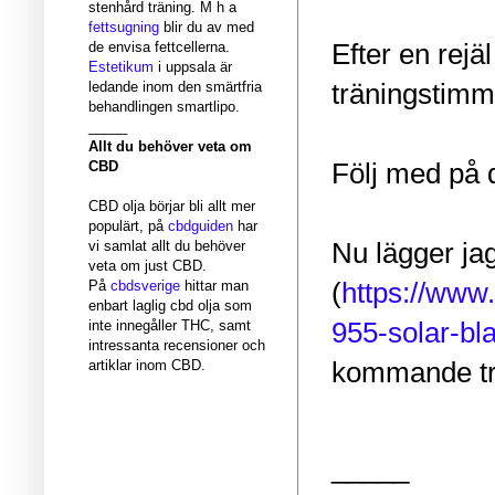
stenhård träning. M h a
fettsugning
blir du av med
Efter en rejä
de envisa fettcellerna.
Estetikum
i uppsala är
träningstimma
ledande inom den smärtfria
behandlingen smartlipo.
_____
Allt du behöver veta om
Följ med på 
CBD
CBD olja börjar bli allt mer
populärt, på
cbdguiden
har
Nu lägger ja
vi samlat allt du behöver
veta om just CBD.
(
https://www.
På
cbdsverige
hittar man
enbart laglig cbd olja som
955-solar-bl
inte innegåller THC, samt
intressanta recensioner och
kommande tr
artiklar inom CBD.
_____