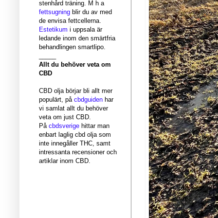
stenhård träning. M h a
fettsugning
blir du av med
de envisa fettcellerna.
Estetikum
i uppsala är
ledande inom den smärtfria
behandlingen smartlipo.
_____
Allt du behöver veta om
CBD
CBD olja börjar bli allt mer
populärt, på
cbdguiden
har
vi samlat allt du behöver
veta om just CBD.
På
cbdsverige
hittar man
enbart laglig cbd olja som
inte innegåller THC, samt
intressanta recensioner och
artiklar inom CBD.