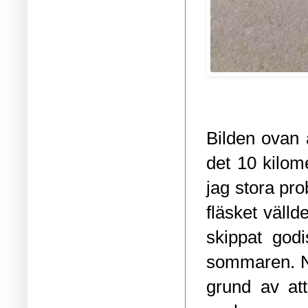
Bilden ovan 
det 10 kilom
jag stora pr
fläsket välld
skippat godi
sommaren. Nu 
grund av att