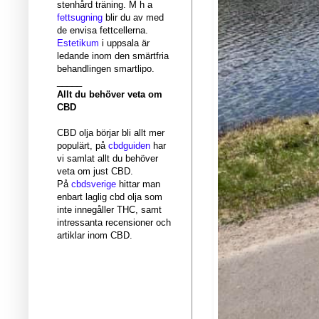
stenhård träning. M h a
fettsugning
blir du av med
de envisa fettcellerna.
Estetikum
i uppsala är
ledande inom den smärtfria
behandlingen smartlipo.
_____
Allt du behöver veta om
CBD
CBD olja börjar bli allt mer
populärt, på
cbdguiden
har
vi samlat allt du behöver
veta om just CBD.
På
cbdsverige
hittar man
enbart laglig cbd olja som
inte innegåller THC, samt
intressanta recensioner och
artiklar inom CBD.