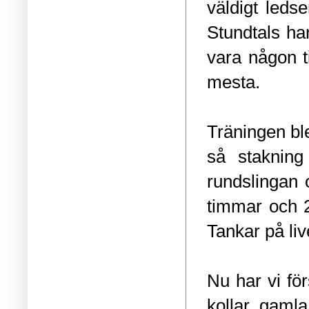
väldigt ledse
Stundtals har
vara någon ti
mesta.
Träningen ble
så stakning
rundslingan 
timmar och 2
Tankar på liv
Nu har vi för
kollar gaml