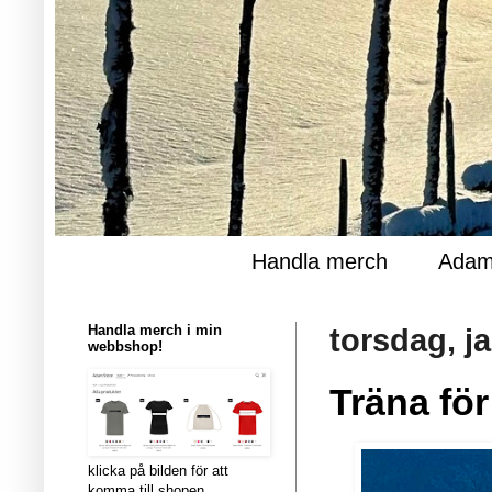
Handla merch
Adam
Handla merch i min
torsdag, j
webbshop!
Träna för
klicka på bilden för att
komma till shopen