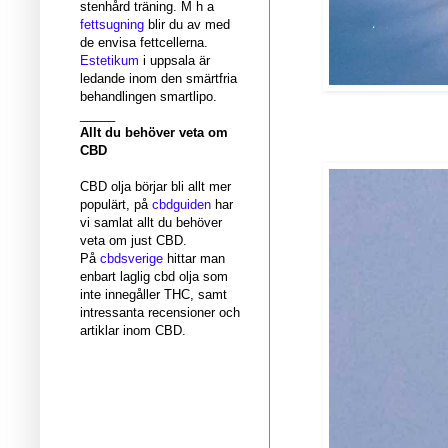
stenhård träning. M h a
fettsugning
blir du av med
de envisa fettcellerna.
Estetikum
i uppsala är
ledande inom den smärtfria
behandlingen smartlipo.
_____
Allt du behöver veta om
CBD
CBD olja börjar bli allt mer
populärt, på
cbdguiden
har
vi samlat allt du behöver
veta om just CBD.
På
cbdsverige
hittar man
enbart laglig cbd olja som
inte innegåller THC, samt
intressanta recensioner och
artiklar inom CBD.