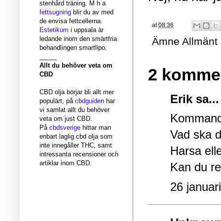
stenhård träning. M h a
fettsugning
blir du av med
de envisa fettcellerna.
at
08:36
Estetikum
i uppsala är
ledande inom den smärtfria
Ämne
Allmänt
behandlingen smartlipo.
_____
Allt du behöver veta om
2 kommen
CBD
CBD olja börjar bli allt mer
Erik sa...
populärt, på
cbdguiden
har
vi samlat allt du behöver
Kommande
veta om just CBD.
På
cbdsverige
hittar man
Vad ska d
enbart laglig cbd olja som
inte innegåller THC, samt
Harsa ell
intressanta recensioner och
artiklar inom CBD.
Kan du r
26 januar