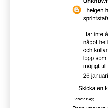
Unknow
I helgen h
sprintstaf
Har inte 
något hel
och kollar
lopp som ä
möjligt till
26 januar
Skicka en 
Senaste inlägg