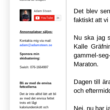
Det blev sen
faktiskt att vi
Annonsplatser säljes:
Nu ska jag s
Kontakta mig via mail:
Kalle Gräfn
adam@adamsteen.se
gammel-seg-
Sponsra min
skidsatsning:
Maraton.
Swish: 076-1664997
Dagen till är
Bli av med de envisa
fettcellerna
och eftermidd
Det är inte alltid lätt att bli
av med det envisa fettet
trots ett lågt
Nej, nu har ja
kaloriunderskott och