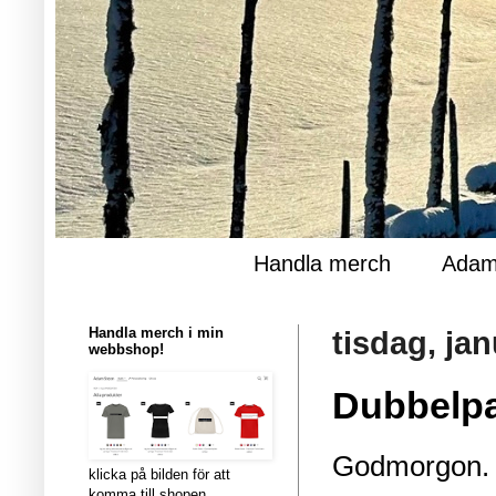
Handla merch
Adam
Handla merch i min
tisdag, jan
webbshop!
Dubbelpa
Godmorgon.
klicka på bilden för att
komma till shopen