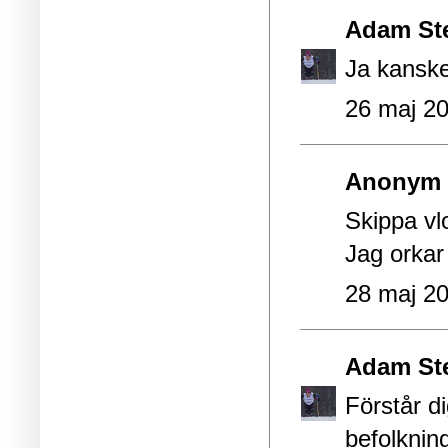
Adam St
Ja kanske
26 maj 20
Anonym s
Skippa vl
Jag orkar
28 maj 20
Adam St
Förstår d
befolknin