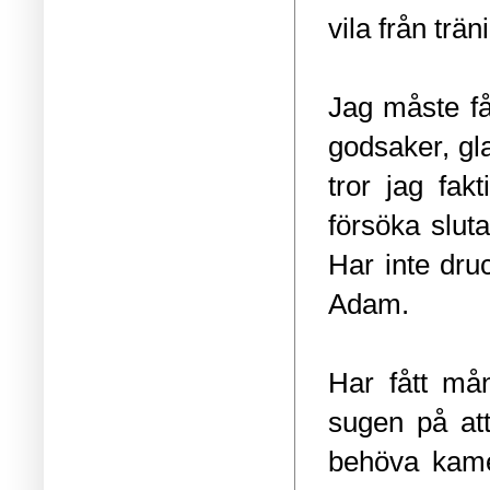
vila från trä
Jag måste få
godsaker, gl
tror jag fak
försöka sluta
Har inte dru
Adam.
Har fått mån
sugen på att
behöva kame