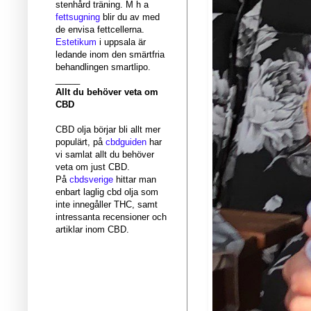
stenhård träning. M h a
fettsugning
blir du av med
de envisa fettcellerna.
Estetikum
i uppsala är
ledande inom den smärtfria
behandlingen smartlipo.
_____
Allt du behöver veta om
CBD
CBD olja börjar bli allt mer
populärt, på
cbdguiden
har
vi samlat allt du behöver
veta om just CBD.
På
cbdsverige
hittar man
enbart laglig cbd olja som
inte innegåller THC, samt
intressanta recensioner och
artiklar inom CBD.