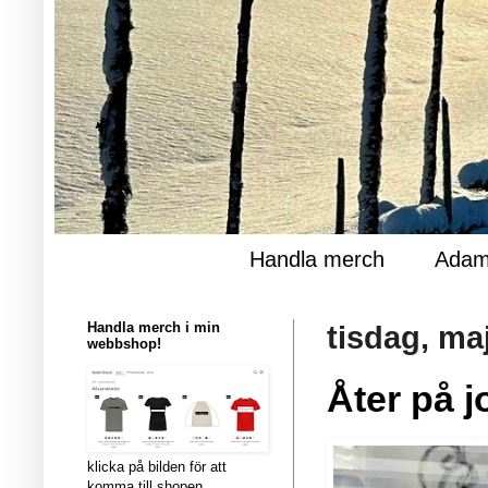
Handla merch
Adam
Handla merch i min
tisdag, ma
webbshop!
Åter på j
klicka på bilden för att
komma till shopen