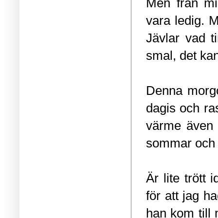
Men från mi
vara ledig. M
Jävlar vad 
smal, det kan
Denna morgon
dagis och ras
värme även i
sommar och v
Är lite trött
för att jag h
han kom till