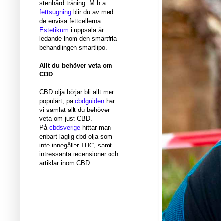
stenhård träning. M h a
fettsugning
blir du av med
de envisa fettcellerna.
Estetikum
i uppsala är
ledande inom den smärtfria
behandlingen smartlipo.
_____
Allt du behöver veta om
CBD
CBD olja börjar bli allt mer
populärt, på
cbdguiden
har
vi samlat allt du behöver
veta om just CBD.
På
cbdsverige
hittar man
enbart laglig cbd olja som
inte innegåller THC, samt
intressanta recensioner och
artiklar inom CBD.