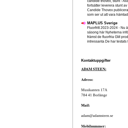
candide thovex, stunt
-
All
fortsätter leverera stunt av
Candide Thovex publicera
som ser ut att vara hämtad f
MAPLUS Sverige
Fluorfritt 2023-2024
-
Nu ä
säsong här Nyheterna infö
främst de fluorfria GM pro
intressanta De har testats 
Kontaktuppgifter
ADAM STEEN:
Adress:
Musikanten 17A
784 41 Borlänge
Mail:
adam@adamsteen.se
Mobilnummer: