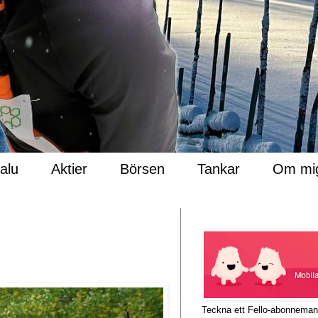
Salu
Aktier
Börsen
Tankar
Om mi
Teckna ett Fello-abonnema