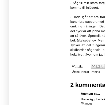
- Såg till min stora för
komma till inlägget.
- Hade igår ett bra tr
kanonbra support med al
omkring träningen. Det
del nycklar att jobba me
att rå över. Speciellt n
bekräftelsebehov. Men 
Tycker att det fungera
skidkarriär någonsin, om
hela livet, även om jag 
at
19:36
Ämne
Tankar
,
Träning
2 kommenta
Anonym sa...
Bra inlägg. Forts
/Mandus