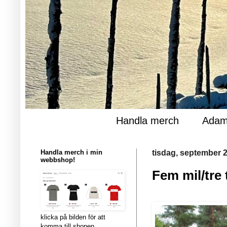
Handla merch
Adam
Handla merch i min
tisdag, september 2
webbshop!
Fem mil/tre
klicka på bilden för att
komma till shopen