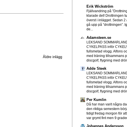
Erik Wickström
Fjällvandring på ”Drottni
klarade det! Drottningen tu
överst i inlägget. Sedan 2 å
gå upp på ”drottningen”. I
de...
Adamsteen.se
LEKSAND SOMMARLAND
CYKELPASS inför CYKE
fullsmetad vlogg. Alfons o
med träning tillsammans p
Äldre inlägg
discgolf, flygning med drön
Adde Steek
LEKSAND SOMMARLAND
CYKELPASS inför CYKE
fullsmetad vlogg. Alfons o
med träning tillsammans p
discgolf, flygning med drön
Per Kumlin
Då har man varit några d
den riktiga semestern börjat
tidigt fredag morgon för att
var grymt fint men 9 grader
Johannes Andersson