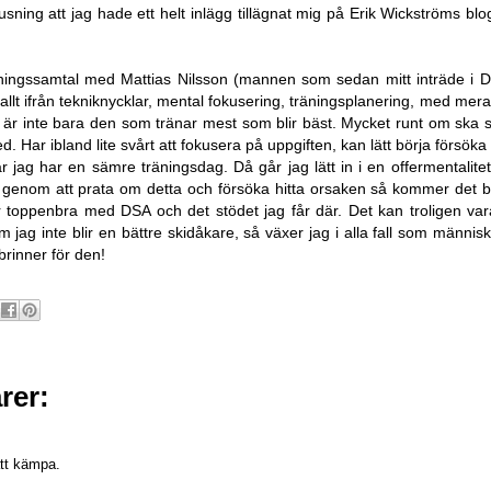
tjusning att jag hade ett helt inlägg tillägnat mig på
Erik Wickströms blo
äningssamtal med Mattias Nilsson (mannen som sedan mitt inträde i D
lt ifrån tekniknycklar, mental fokusering, träningsplanering, med mera.
 är inte bara den som tränar mest som blir bäst. Mycket runt om ska 
d. Har ibland lite svårt att fokusera på uppgiften, kan lätt börja försö
är jag har en sämre träningsdag. Då går jag lätt in i en offermentalitet,
genom att prata om detta och försöka hitta orsaken så kommer det börja
r toppenbra med DSA och det stödet jag får där. Det kan troligen v
 jag inte blir en bättre skidåkare, så växer jag i alla fall som människ
brinner för den!
rer:
ätt kämpa.