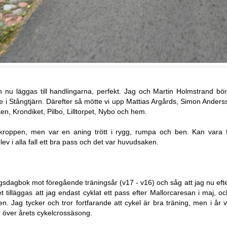
n nu läggas till handlingarna, perfekt. Jag och Martin Holmstrand bö
 i Stångtjärn. Därefter så mötte vi upp Mattias Argårds,
Simon Anders
iken, Krondiket, Pilbo, Lilltorpet, Nybo och hem.
 kroppen, men var en aning trött i rygg, rumpa och ben. Kan vara f
ev i alla fall ett bra pass och det var huvudsaken.
gsdagbok mot föregående träningsår (v17 - v16) och såg att jag nu efter
tilläggas att jag endast cyklat ett pass efter Mallorcaresan i maj, och 
. Jag tycker och tror fortfarande att cykel är bra träning, men i år vil
ar över årets cykelcrossäsong.