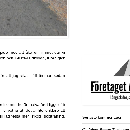
rjade med att åka en timme, där vi
son
och
Gustav Eriksson
, turen gick
ör att jag vilat i 48 timmar sedan
 lite mindre än halva året ligger 45
vi vet ju att det är lite enklare att
l jag testa mer "riktig" skidträning,
Senaste kommentarer
Adam Steen:
Tveksamt. 