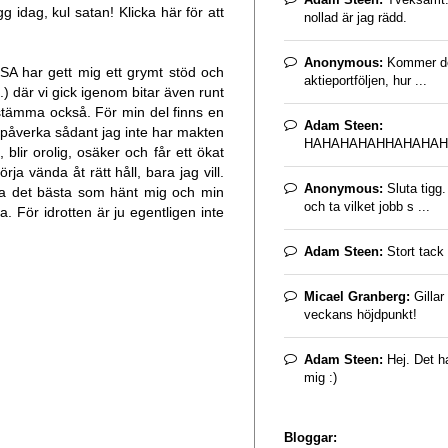
gg
idag, kul satan! Klicka
här
för att
nollad är jag rädd.
Anonymous:
Kommer det
SA har gett mig ett grymt stöd och
aktieportföljen, hur ...
) där vi gick igenom bitar även runt
stämma också. För min del finns en
Adam Steen:
ka påverka sådant jag inte har makten
HAHAHAHAHHAHAHAH
 blir orolig, osäker och får ett ökat
 vända åt rätt håll, bara jag vill.
Anonymous:
Sluta tigg
ara det bästa som hänt mig och min
och ta vilket jobb s ...
a. För idrotten är ju egentligen inte
Adam Steen:
Stort tack 
Micael Granberg:
Gillar
veckans höjdpunkt!
Adam Steen:
Hej. Det ha
mig :)
Bloggar: