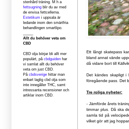
stenhård träning. M h a
fettsugning
blir du av med
de envisa fettcellerna.
Estetikum
i uppsala är
ledande inom den smärtfria
behandlingen smartlipo.
_____
Allt du behöver veta om
CBD
Ett långt skatepass ka
CBD olja börjar bli allt mer
bland annat vände uppe
populärt, på
cbdguiden
har
då vidare bort till Källv
vi samlat allt du behöver
veta om just CBD.
På
cbdsverige
hittar man
Det kändes skapligt i
enbart laglig cbd olja som
föregående pass. Det bl
inte innegåller THC, samt
intressanta recensioner och
Tre roliga nyheter:
artiklar inom CBD.
- Jämförde årets tränin
timmar plus. Då ska det 
samla tid på velocipeden
vilket gör att jag hopp