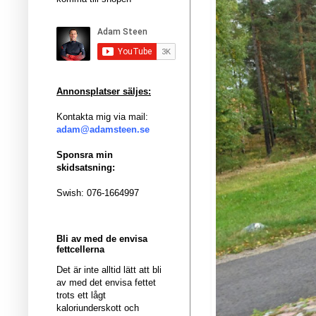
Annonsplatser säljes:
Kontakta mig via mail:
adam@adamsteen.se
Sponsra min
skidsatsning:
Swish: 076-1664997
Bli av med de envisa
fettcellerna
Det är inte alltid lätt att bli
av med det envisa fettet
trots ett lågt
kaloriunderskott och