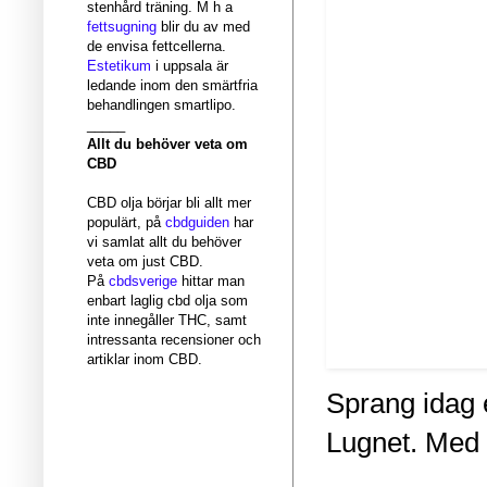
stenhård träning. M h a
fettsugning
blir du av med
de envisa fettcellerna.
Estetikum
i uppsala är
ledande inom den smärtfria
behandlingen smartlipo.
_____
Allt du behöver veta om
CBD
CBD olja börjar bli allt mer
populärt, på
cbdguiden
har
vi samlat allt du behöver
veta om just CBD.
På
cbdsverige
hittar man
enbart laglig cbd olja som
inte innegåller THC, samt
intressanta recensioner och
artiklar inom CBD.
Sprang idag 
Lugnet. Med 