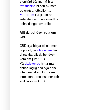
stenhård träning. M h a
fettsugning
blir du av med
de envisa fettcellerna.
Estetikum
i uppsala är
ledande inom den smärtfria
behandlingen smartlipo.
_____
Allt du behöver veta om
CBD
CBD olja börjar bli allt mer
populärt, på
cbdguiden
har
vi samlat allt du behöver
veta om just CBD.
På
cbdsverige
hittar man
enbart laglig cbd olja som
inte innegåller THC, samt
intressanta recensioner och
artiklar inom CBD.