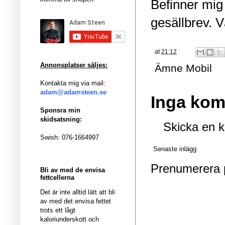
Befinner mig
gesällbrev. Vä
at
21:12
Annonsplatser säljes:
Ämne
Mobil
Kontakta mig via mail:
adam@adamsteen.se
Inga kom
Sponsra min
skidsatsning:
Skicka en 
Swish: 076-1664997
Senaste inlägg
Prenumerera 
Bli av med de envisa
fettcellerna
Det är inte alltid lätt att bli
av med det envisa fettet
trots ett lågt
kaloriunderskott och