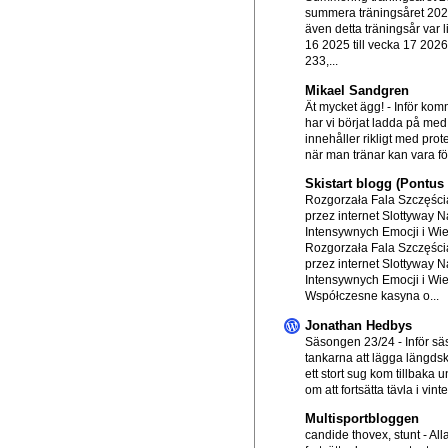
summera träningsåret 20
även detta träningsår var l
16 2025 till vecka 17 202
233,...
Mikael Sandgren
Ät mycket ägg!
-
Inför ko
har vi börjat ladda på me
innehåller rikligt med prot
när man tränar kan vara för
Skistart blogg (Pontu
Rozgorzała Fala Szczęścia
przez internet Slottyway N
Intensywnych Emocji i Wi
Rozgorzała Fala Szczęścia
przez internet Slottyway N
Intensywnych Emocji i Wi
Współczesne kasyna o...
Jonathan Hedbys
Säsongen 23/24
-
Inför s
tankarna att lägga längds
ett stort sug kom tillbaka
om att fortsätta tävla i vinte.
Multisportbloggen
candide thovex, stunt
-
All