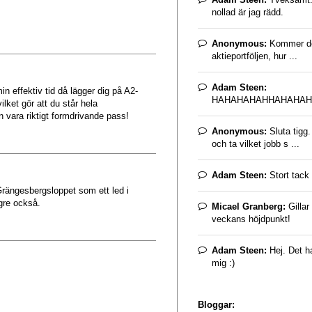
nollad är jag rädd.
Anonymous:
Kommer det
aktieportföljen, hur ...
Adam Steen:
n effektiv tid då lägger dig på A2-
HAHAHAHAHHAHAHAH
ket gör att du står hela
 vara riktigt formdrivande pass!
Anonymous:
Sluta tigg
och ta vilket jobb s ...
Adam Steen:
Stort tack 
 Grängesbergsloppet som ett led i
ngre också.
Micael Granberg:
Gillar
veckans höjdpunkt!
Adam Steen:
Hej. Det ha
mig :)
Bloggar: