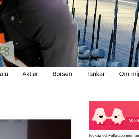
Salu
Aktier
Börsen
Tankar
Om mi
Teckna ett Fello-abonnema