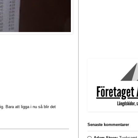
 Bara att ligga i nu så blir det
Senaste kommentarer
Adam Steen:
Tveksamt. 