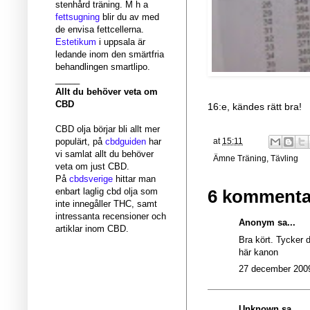
stenhård träning. M h a
fettsugning
blir du av med
de envisa fettcellerna.
Estetikum
i uppsala är
ledande inom den smärtfria
behandlingen smartlipo.
_____
Allt du behöver veta om
CBD
16:e, kändes rätt bra!
CBD olja börjar bli allt mer
at
15:11
populärt, på
cbdguiden
har
vi samlat allt du behöver
Ämne
Träning
,
Tävling
veta om just CBD.
På
cbdsverige
hittar man
enbart laglig cbd olja som
6 kommenta
inte innegåller THC, samt
intressanta recensioner och
Anonym sa...
artiklar inom CBD.
Bra kört. Tycker 
här kanon
27 december 2009
Unknown
sa...