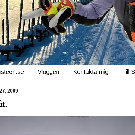
steen.se
Vloggen
Kontakta mig
Till 
27, 2009
åt.