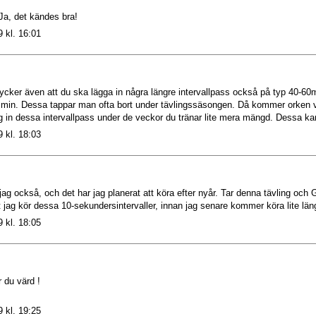
Ja, det kändes bra!
 kl. 16:01
Tycker även att du ska lägga in några längre intervallpass också på typ 40-60mi
 min. Dessa tappar man ofta bort under tävlingssäsongen. Då kommer orken vil
g in dessa intervallpass under de veckor du tränar lite mera mängd. Dessa kan
 kl. 18:03
 jag också, och det har jag planerat att köra efter nyår. Tar denna tävling och
tt jag kör dessa 10-sekundersintervaller, innan jag senare kommer köra lite lä
 kl. 18:05
r du värd !
 kl. 19:25