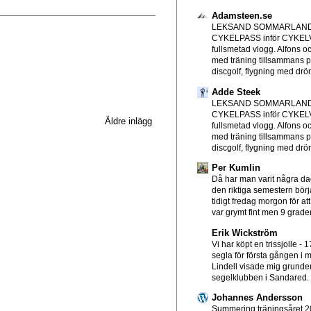
Adamsteen.se
LEKSAND SOMMARLAND
CYKELPASS inför CYKE
fullsmetad vlogg. Alfons o
med träning tillsammans p
discgolf, flygning med drön
Adde Steek
LEKSAND SOMMARLAND
CYKELPASS inför CYKE
Äldre inlägg
fullsmetad vlogg. Alfons o
med träning tillsammans p
discgolf, flygning med drön
Per Kumlin
Då har man varit några d
den riktiga semestern börjat
tidigt fredag morgon för att
var grymt fint men 9 grader
Erik Wickström
Vi har köpt en trissjolle
-
1
segla för första gången i mi
Lindell visade mig grundern
segelklubben i Sandared. T
Johannes Andersson
Summering träningsåret 