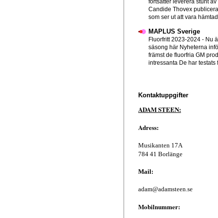
fortsätter leverera stunt av
Candide Thovex publicera
som ser ut att vara hämtad f
MAPLUS Sverige
Fluorfritt 2023-2024
-
Nu ä
säsong här Nyheterna infö
främst de fluorfria GM pro
intressanta De har testats 
Kontaktuppgifter
ADAM STEEN:
Adress:
Musikanten 17A
784 41 Borlänge
Mail:
adam@adamsteen.se
Mobilnummer: